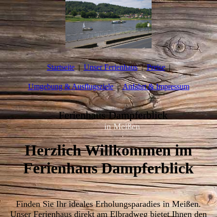
Startseite
Unser Ferienhaus
Preise
Umgebung & Ausflugsziele
Anfahrt & Impressum
Ferienhaus Dampferblick
in Meißen
Herzlich Willkommen im
Ferienhaus Dampferblick
Finden Sie Ihr ideales Erholungsparadies in Meißen.
Unser Ferienhaus direkt am Elbradweg bietet Ihnen den